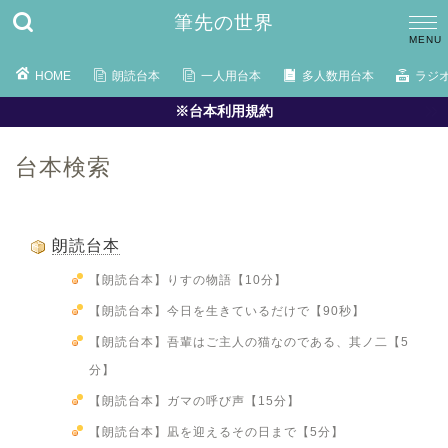
筆先の世界
HOME
朗読台本
一人用台本
多人数用台本
ラジ
※台本利用規約
台本検索
朗読台本
【朗読台本】りすの物語【10分】
【朗読台本】今日を生きているだけで【90秒】
【朗読台本】吾輩はご主人の猫なのである、其ノ二【5
分】
【朗読台本】ガマの呼び声【15分】
【朗読台本】凪を迎えるその日まで【5分】