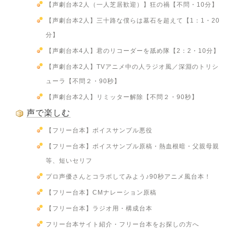
【声劇台本2人（一人芝居歓迎）】狂の禍【不問・10分】
【声劇台本2人】三十路な僕らは墓石を超えて【1：1・20
分】
【声劇台本4人】君のリコーダーを舐め隊【2：2・10分】
【声劇台本2人】TVアニメ中の人ラジオ風／深淵のトリシ
ューラ【不問２・90秒】
【声劇台本2人】リミッター解除【不問２・90秒】
声で楽しむ
【フリー台本】ボイスサンプル悪役
【フリー台本】ボイスサンプル原稿・熱血根暗・父親母親
等、短いセリフ
プロ声優さんとコラボしてみよう♪90秒アニメ風台本！
【フリー台本】CMナレーション原稿
【フリー台本】ラジオ用・構成台本
フリー台本サイト紹介・フリー台本をお探しの方へ