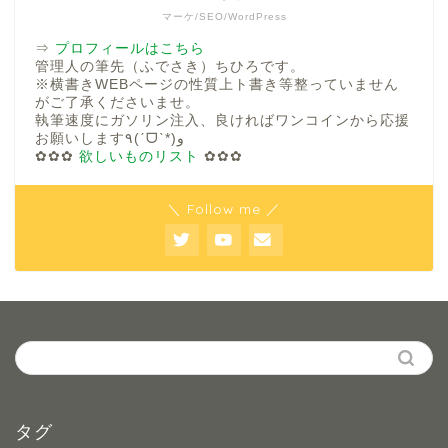
マーケ/SEO/WordPress
⇒
プロフィールはこちら
管理人の筆先（ふでさき）ちひろです。
※横書きWEBページの性質上ト書き等整っていません
がご了承くださいませ。
執筆速度にガソリン注入、良ければワンコインから応援
お願いします٩(ˊᗜˋ*)و
✿✿✿
欲しいものリスト
✿✿✿
＼ Follow me ／
タグ