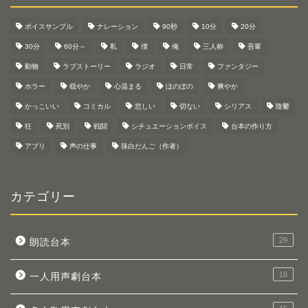
ボイスサンプル
ナレーション
90秒
10分
20分
30分
60分～
私
僕
俺
三人称
吾輩
動物
ラブストーリー
ラジオ
日常
ファンタジー
ホラー
穏やか
心温まる
ほのぼの
爽やか
かっこいい
コミカル
悲しい
切ない
シリアス
陰鬱
狂
死別
戦闘
シチュエーションボイス
台本の作り方
アプリ
声の仕事
珠白だんご（作者）
カテゴリー
29
朗読台本
16
一人用声劇台本