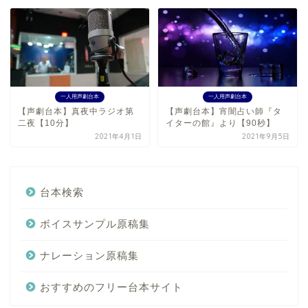
一人用声劇台本
一人用声劇台本
【声劇台本】真夜中ラジオ第
【声劇台本】宵闇占い師『タ
二夜【10分】
イターの館』より【90秒】
2021年4月1日
2021年9月5日
台本検索
ボイスサンプル原稿集
ナレーション原稿集
おすすめのフリー台本サイト