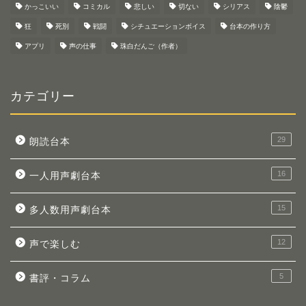
かっこいい
コミカル
悲しい
切ない
シリアス
陰鬱
狂
死別
戦闘
シチュエーションボイス
台本の作り方
アプリ
声の仕事
珠白だんご（作者）
カテゴリー
29
朗読台本
16
一人用声劇台本
15
多人数用声劇台本
12
声で楽しむ
5
書評・コラム