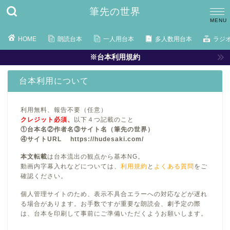
筆先の世界
HOME
朗読台本
一人用台本
多人数用台本
ラジ
※台本利用規約
台本利用について
利用無料、報告不要（任意）
クレジット必須、
以下４つ記載のこと
①台本名②作者名③サイト名（筆先の世界）
④サイトURL https://hudesaki.com/
本文転載
は台本流出の観点から基本NG。
動画内字幕入れなどについては、
利用規約
と
よくある質問
をご
確認ください。
個人管理サイトのため、表示不具合エラーへの対応などが遅れ
る場合があります。お手数ですが重要な朗読会、劇予定の際
は、台本を印刷して事前にご準備いただくようお願いします。