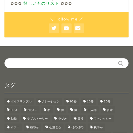
✿✿✿
欲しいものリスト
✿✿✿
＼ Follow me ／
タグ
ボイスサンプル
ナレーション
90秒
10分
20分
30分
60分～
私
僕
俺
三人称
吾輩
動物
ラブストーリー
ラジオ
日常
ファンタジー
ホラー
穏やか
心温まる
ほのぼの
爽やか