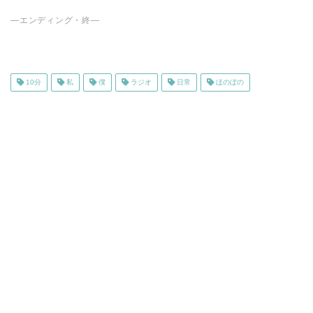
—エンディング・終—
10分
私
僕
ラジオ
日常
ほのぼの