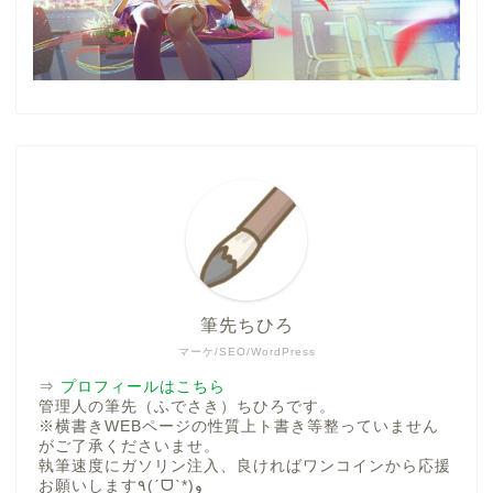
筆先ちひろ
マーケ/SEO/WordPress
⇒
プロフィールはこちら
管理人の筆先（ふでさき）ちひろです。
※横書きWEBページの性質上ト書き等整っていません
がご了承くださいませ。
執筆速度にガソリン注入、良ければワンコインから応援
お願いします٩(ˊᗜˋ*)و