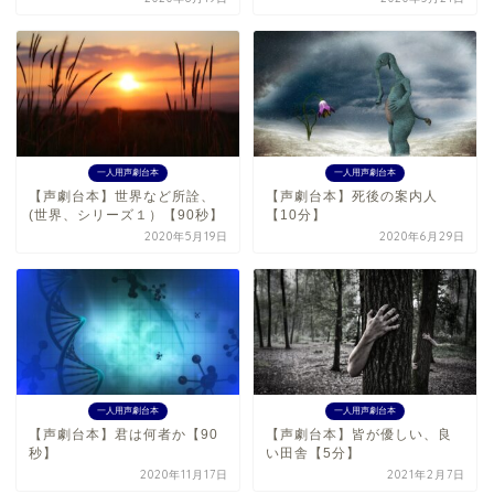
一人用声劇台本
一人用声劇台本
【声劇台本】世界など所詮、
【声劇台本】死後の案内人
(世界、シリーズ１）【90秒】
【10分】
2020年5月19日
2020年6月29日
一人用声劇台本
一人用声劇台本
【声劇台本】君は何者か【90
【声劇台本】皆が優しい、良
秒】
い田舎【5分】
2020年11月17日
2021年2月7日