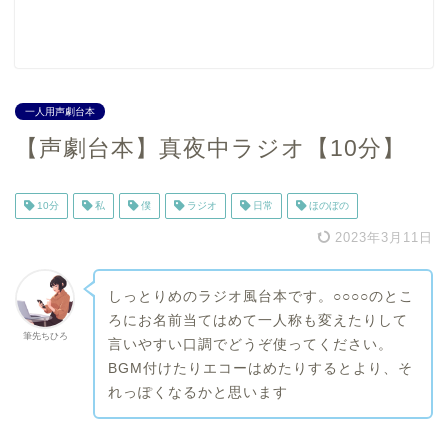
一人用声劇台本
【声劇台本】真夜中ラジオ【10分】
10分
私
僕
ラジオ
日常
ほのぼの
2023年3月11日
しっとりめのラジオ風台本です。○○○○のとこ
ろにお名前当てはめて一人称も変えたりして
筆先ちひろ
言いやすい口調でどうぞ使ってください。
BGM付けたりエコーはめたりするとより、そ
れっぽくなるかと思います