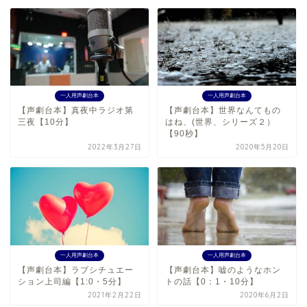
一人用声劇台本
一人用声劇台本
【声劇台本】真夜中ラジオ第
【声劇台本】世界なんてもの
三夜【10分】
はね、(世界、シリーズ２）
【90秒】
2022年3月27日
2020年5月20日
一人用声劇台本
一人用声劇台本
【声劇台本】ラブシチュエー
【声劇台本】嘘のようなホン
ション上司編【1:0・5分】
トの話【0：1・10分】
2021年2月22日
2020年6月2日