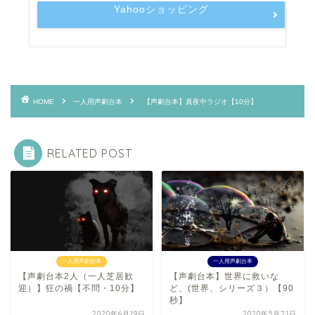
Yahooショッピング
HOME
一人用声劇台本
【声劇台本】真夜中ラジオ【10分】
RELATED POST
一人用声劇台本
一人用声劇台本
【声劇台本2人（一人芝居歓
【声劇台本】世界に救いな
迎）】狂の禍【不問・10分】
ど、(世界、シリーズ３）【90
秒】
2020年6月19日
2020年5月21日