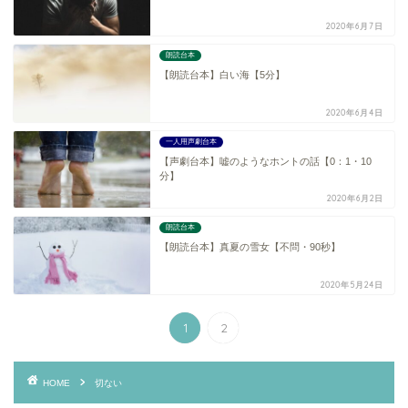
2020年6月7日
朗読台本
【朗読台本】白い海【5分】
2020年6月4日
一人用声劇台本
【声劇台本】嘘のようなホントの話【0：1・10
分】
2020年6月2日
朗読台本
【朗読台本】真夏の雪女【不問・90秒】
2020年5月24日
1
2
HOME
切ない