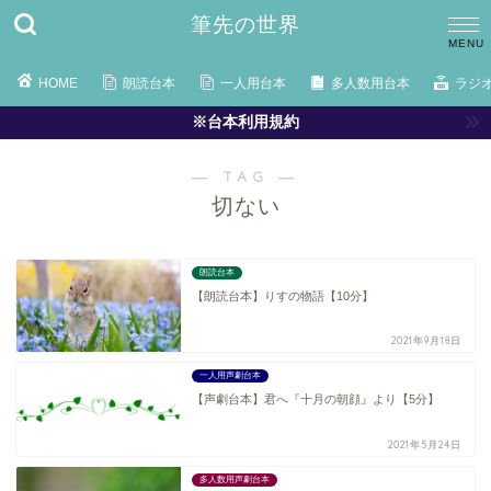
筆先の世界
HOME
朗読台本
一人用台本
多人数用台本
ラジ
※台本利用規約
― TAG ―
切ない
朗読台本
【朗読台本】りすの物語【10分】
2021年9月18日
一人用声劇台本
【声劇台本】君へ『十月の朝顔』より【5分】
2021年5月24日
多人数用声劇台本