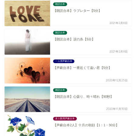
朗読台本
【朗読台本】ラブレター【5分】
2021年2月8日
朗読台本
【朗読台本】涙の糸【5分】
2021年2月8日
一人用声劇台本
【声劇台本】一番近くて遠い君【5分】
2020年12月25日
朗読台本
【朗読台本】心曇り、時々晴れ【90秒】
2020年11月30日
多人数用声劇台本
【声劇台本2人】十月の朝顔【1：1・30分】