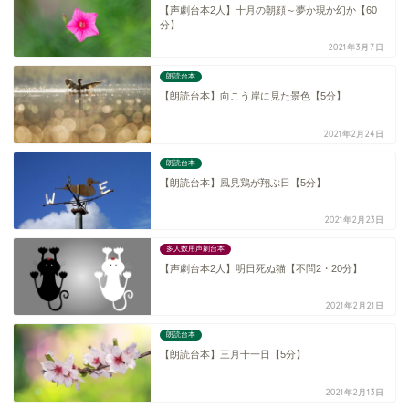
【声劇台本2人】十月の朝顔～夢か現か幻か【60
分】
2021年3月7日
朗読台本
【朗読台本】向こう岸に見た景色【5分】
2021年2月24日
朗読台本
【朗読台本】風見鶏が翔ぶ日【5分】
2021年2月23日
多人数用声劇台本
【声劇台本2人】明日死ぬ猫【不問2・20分】
2021年2月21日
朗読台本
【朗読台本】三月十一日【5分】
2021年2月13日