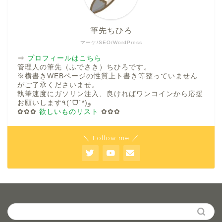
筆先ちひろ
マーケ/SEO/WordPress
⇒
プロフィールはこちら
管理人の筆先（ふでさき）ちひろです。
※横書きWEBページの性質上ト書き等整っていません
がご了承くださいませ。
執筆速度にガソリン注入、良ければワンコインから応援
お願いします٩(ˊᗜˋ*)و
✿✿✿
欲しいものリスト
✿✿✿
＼ Follow me ／