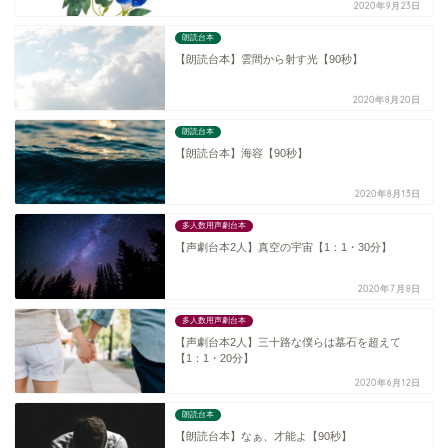
2020年9月23日
朗読台本
【朗読台本】雲間から射す光【90秒】
2020年8月20日
朗読台本
【朗読台本】海容【90秒】
2020年8月13日
多人数用声劇台本
【声劇台本2人】真空の宇宙【1：1・30分】
2020年7月8日
多人数用声劇台本
【声劇台本2人】三十路な僕らは墓石を超えて
【1：1・20分】
2020年6月12日
朗読台本
【朗読台本】なぁ、才能よ【90秒】