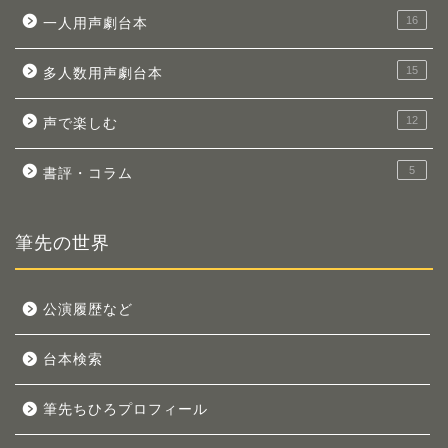
16
一人用声劇台本
15
多人数用声劇台本
12
声で楽しむ
5
書評・コラム
筆先の世界
公演履歴など
台本検索
筆先ちひろプロフィール