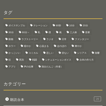
タグ
ボイスサンプル
ナレーション
90秒
10分
20分
30分
60分～
私
僕
俺
三人称
吾輩
動物
ラブストーリー
ラジオ
日常
ファンタジー
ホラー
穏やか
心温まる
ほのぼの
爽やか
かっこいい
コミカル
悲しい
切ない
シリアス
陰鬱
狂
死別
戦闘
シチュエーションボイス
台本の作り方
アプリ
声の仕事
珠白だんご（作者）
カテゴリー
29
朗読台本