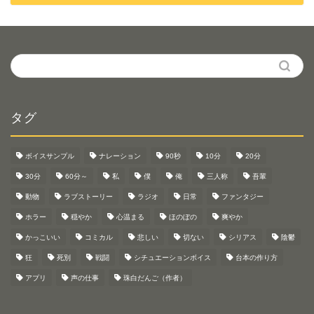
タグ
ボイスサンプル
ナレーション
90秒
10分
20分
30分
60分～
私
僕
俺
三人称
吾輩
動物
ラブストーリー
ラジオ
日常
ファンタジー
ホラー
穏やか
心温まる
ほのぼの
爽やか
かっこいい
コミカル
悲しい
切ない
シリアス
陰鬱
狂
死別
戦闘
シチュエーションボイス
台本の作り方
アプリ
声の仕事
珠白だんご（作者）