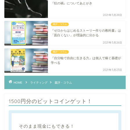
『狂の禍』についてあとがき
2021年5月28日
書評・コラム
『ゼロからはじめるストーリー作りの教科書』は
「面白くない」が理論的に分かる
2021年5月26日
書評・コラム
『自分軸で自由に生きる力』は個人で稼ぐ基礎が
学べる
2021年5月23日
HOME
ライティング
書評・コラム
1500円分のビットコインゲット！
そのまま現金にもできる！