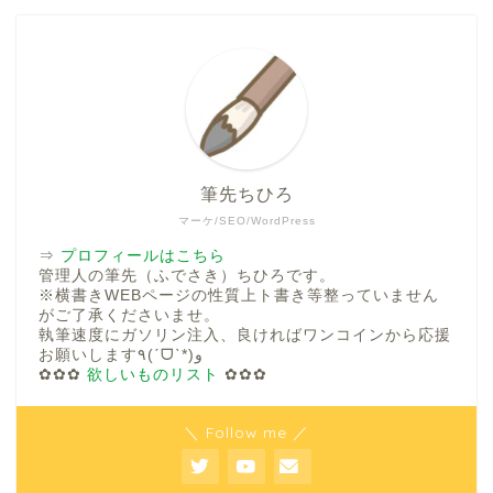
筆先ちひろ
マーケ/SEO/WordPress
⇒
プロフィールはこちら
管理人の筆先（ふでさき）ちひろです。
※横書きWEBページの性質上ト書き等整っていません
がご了承くださいませ。
執筆速度にガソリン注入、良ければワンコインから応援
お願いします٩(ˊᗜˋ*)و
✿✿✿
欲しいものリスト
✿✿✿
＼ Follow me ／