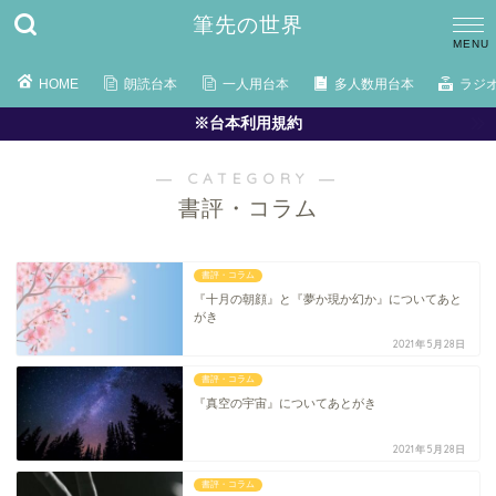
筆先の世界
HOME
朗読台本
一人用台本
多人数用台本
ラジ
※台本利用規約
― CATEGORY ―
書評・コラム
書評・コラム
『十月の朝顔』と『夢か現か幻か』についてあと
がき
2021年5月28日
書評・コラム
『真空の宇宙』についてあとがき
2021年5月28日
書評・コラム