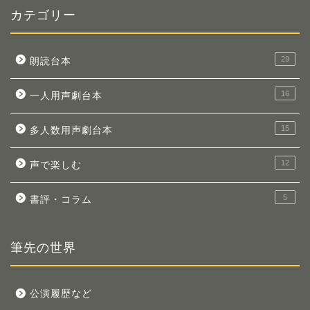
カテゴリー
29
朗読台本
16
一人用声劇台本
15
多人数用声劇台本
12
声で楽しむ
5
書評・コラム
筆先の世界
公演履歴など