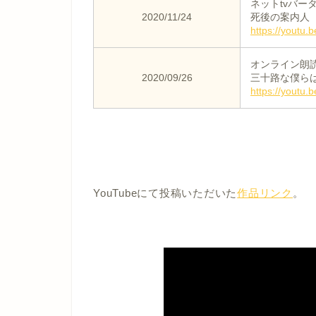
ネットtvバー
2020/11/24
死後の案内人
https://youtu
オンライン朗読劇「
2020/09/26
三十路な僕ら
https://yout
YouTubeにて投稿いただいた
作品リンク
。