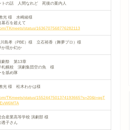
ントの話 人間なれど 死後の案内人
福地教光 様 水崎綾様
は墓石を超えて
er.com/TKmeets/status/1636707568776282113
ials 川島孝（PBE）様 立石裕香（舞夢プロ）様
夢か現か幻か
劇祭 第13章
学札幌校 演劇集団空の魚 様
ーを舐め隊
福地教光 様 松木わかは様
er.com/TKmeets/status/1552447501374193665?s=20&t=qgT
jEvW6MTA
合産業高等学校 演劇部 様
の透子さん