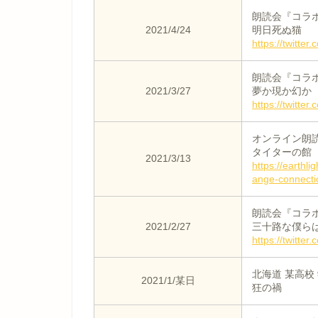
朗読会『コラボ
2021/4/24
明日死ぬ猫
https://twitt
朗読会『コラボ
2021/3/27
夢か現か幻か
https://twitt
オンライン朗読劇
タイターの館
2021/3/13
https://eart
ange-connecti
朗読会『コラボ
2021/2/27
三十路な僕ら
https://twitt
北海道 某高校
2021/1/某日
狂の禍