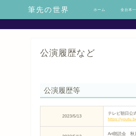
筆先の世界
ホーム
全台本
公演履歴など
公演履歴等
テレビ朝日公式
2023/5/13
https://yout
Art朗読会 