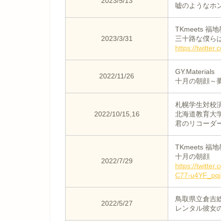
2023/5/13
嘘のようなホ
TKmeets 
2023/3/31
三十路な僕ら
https://twitt
GY.Mater
2022/11/26
十月の朝顔～
札幌学生対校演
2022/10/15,16
北海道教育大
君のリコーダ
TKmeets 
十月の朝顔
2022/7/29
https://twitt
C77-u4YF_pq
鳥取県立倉吉総
2022/5/27
レンタル彼女