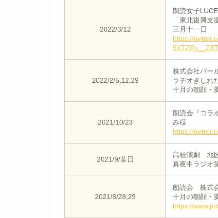
朗読女子LUC
「東北復興支
2022/3/12
三月十一日
https://twitt
9XTZRy__Z8
株式会社パー
2022/2/5,12,29
ラヂオきしわ
十月の朝顔・
朗読会『コラボ 
2021/10/23
み様
https://twitt
高校演劇 地
2021/9/某日
真夜中ラジオ
朗読会 株式
2021/8/28,29
十月の朝顔・
https://www.p