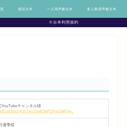
一覧
朗読台本
一人用声劇台本
多人数用声劇台本
※台本利用規約
YouTubeチャンネル様
u.be/Ej1tUqy2YUs?si=ZIn6OaPCFwGWF3y_
秋月優季様