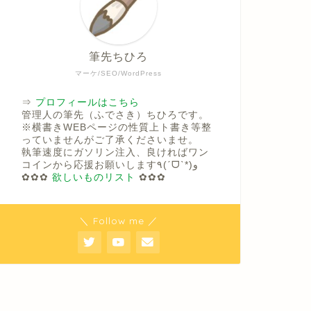
筆先ちひろ
マーケ/SEO/WordPress
⇒
プロフィールはこちら
管理人の筆先（ふでさき）ちひろです。
※横書きWEBページの性質上ト書き等整
っていませんがご了承くださいませ。
執筆速度にガソリン注入、良ければワン
コインから応援お願いします٩(ˊᗜˋ*)و
✿✿✿
欲しいものリスト
✿✿✿
＼ Follow me ／