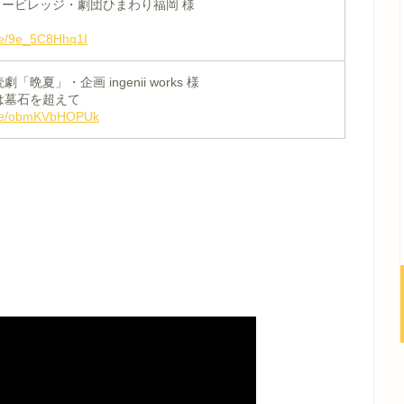
タービレッジ・劇団ひまわり福岡 様
.be/9e_5C8Hhq1I
晩夏」・企画 ingenii works 様
は墓石を超えて
u.be/obmKVbHOPUk