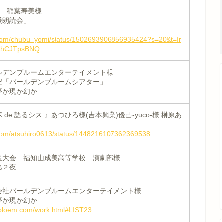
E 稲葉寿美様
援朗読会」
er.com/chubu_yomi/status/1502693906856935424?s=20&t=Ir
ThCJTpsBNQ
ルデンブルームエンターテイメント様
だ「パールデンブルームシアター」
夢か現か幻か
de 語るシス 』あつひろ様(吉本興業)優己-yuco-様 榊原あ
er.com/atsuhiro0613/status/1448216107362369538
区大会 福知山成美高等学校 演劇部様
第２夜
会社パールデンブルームエンターテイメント様
夢か現か幻か
-bloem.com/work.html#LIST23