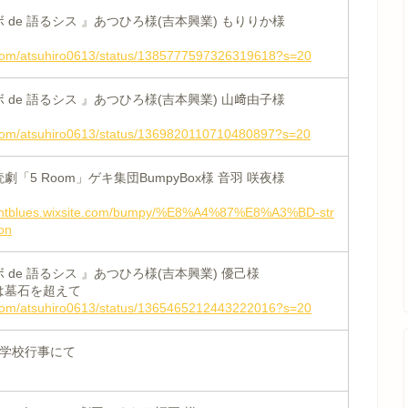
 de 語るシス 』あつひろ様(吉本興業) もりりか様
er.com/atsuhiro0613/status/1385777597326319618?s=20
 de 語るシス 』あつひろ様(吉本興業) 山﨑由子様
er.com/atsuhiro0613/status/1369820110710480897?s=20
「5 Room」ゲキ集団BumpyBox様 音羽 咲夜様
hlightblues.wixsite.com/bumpy/%E8%A4%87%E8%A3%BD-str
on
 de 語るシス 』あつひろ様(吉本興業) 優己様
は墓石を超えて
er.com/atsuhiro0613/status/1365465212443222016?s=20
 学校行事にて