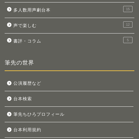
15
多人数用声劇台本
12
声で楽しむ
5
書評・コラム
筆先の世界
公演履歴など
台本検索
筆先ちひろプロフィール
台本利用規約