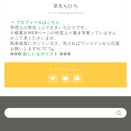
筆先ちひろ
マーケ/SEO/WordPress
⇒
プロフィールはこちら
管理人の筆先（ふでさき）ちひろです。
※横書きWEBページの性質上ト書き等整っていません
がご了承くださいませ。
執筆速度にガソリン注入、良ければワンコインから応援
お願いします٩(ˊᗜˋ*)و
✿✿✿
欲しいものリスト
✿✿✿
＼ Follow me ／