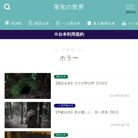
筆先の世界
HOME
朗読台本
一人用台本
多人数用台本
ラジ
※台本利用規約
― TAG ―
ホラー
朗読台本
【朗読台本】ガマの呼び声【15分】
2021年5月19日
一人用声劇台本
【声劇台本】皆が優しい、良い田舎【5分】
2021年2月7日
朗読台本