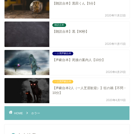
【朗読台本】黒田くん【5分】
2020年11月22日
朗読台本
【朗読台本】黒【90秒】
2020年11月15日
一人用声劇台本
【声劇台本】死後の案内人【10分】
2020年6月29日
一人用声劇台本
【声劇台本2人（一人芝居歓迎）】狂の禍【不問・
10分】
2020年6月19日
HOME
ホラー