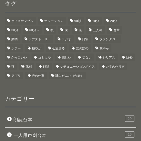
タグ
ボイスサンプル
ナレーション
90秒
10分
20分
30分
60分～
私
僕
俺
三人称
吾輩
動物
ラブストーリー
ラジオ
日常
ファンタジー
ホラー
穏やか
心温まる
ほのぼの
爽やか
かっこいい
コミカル
悲しい
切ない
シリアス
陰鬱
狂
死別
戦闘
シチュエーションボイス
台本の作り方
アプリ
声の仕事
珠白だんご（作者）
カテゴリー
29
朗読台本
16
一人用声劇台本