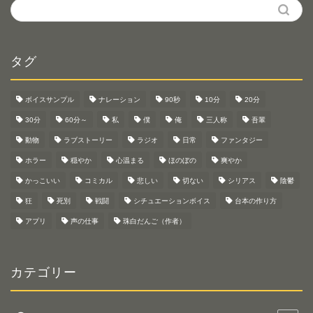
タグ
ボイスサンプル
ナレーション
90秒
10分
20分
30分
60分～
私
僕
俺
三人称
吾輩
動物
ラブストーリー
ラジオ
日常
ファンタジー
ホラー
穏やか
心温まる
ほのぼの
爽やか
かっこいい
コミカル
悲しい
切ない
シリアス
陰鬱
狂
死別
戦闘
シチュエーションボイス
台本の作り方
アプリ
声の仕事
珠白だんご（作者）
カテゴリー