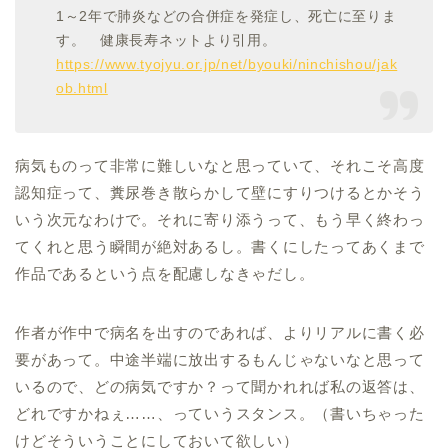
1～2年で肺炎などの合併症を発症し、死亡に至りま
す。 健康長寿ネットより引用。
https://www.tyojyu.or.jp/net/byouki/ninchishou/jak
ob.html
病気ものって非常に難しいなと思っていて、それこそ高度
認知症って、糞尿巻き散らかして壁にすりつけるとかそう
いう次元なわけで。それに寄り添うって、もう早く終わっ
てくれと思う瞬間が絶対あるし。書くにしたってあくまで
作品であるという点を配慮しなきゃだし。
作者が作中で病名を出すのであれば、よりリアルに書く必
要があって。中途半端に放出するもんじゃないなと思って
いるので、どの病気ですか？って聞かれれば私の返答は、
どれですかねぇ……、っていうスタンス。（書いちゃった
けどそういうことにしておいて欲しい）