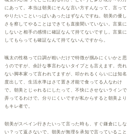
にあって。本当は朝美にそんな言い方すんなって、言って
やりたいこといっぱいあったはずなんですね。朝美の優し
さを察してやることはできても直接聞いていない。言葉に
しないと相手の感情に確証なんて持てないですし。言葉に
してもらっても確証なんて持てないんですから。
颯太の性格って口調が粗いだけで特徴が掴みにくいかと思
うのですが、余計な事言わないタイプとも言えます。売れ
ない脚本家って言われてますが、叩かれるくらいには知名
度出して、生活水準はさて置き才能で食ってる人なわけ
で。朝美とじゃれるにしたって、不快にさせないラインで
弄ってるわけで。分りにくいですが私からすると朝美より
もキレ者で。
朝美がスペイン行きたいって言った時も、すぐ鎌倉にしな
い？って返さないで、朝美が無理を承知で言っていること