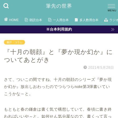
筆先の世界
HOME
朗読台本
一人用台本
多人数用台本
ラジ
※台本利用規約
書評・コラム
『十月の朝顔』と『夢か現か幻か』に
ついてあとがき
2021年5月28日
さて、ついこの間ですね、十月の朝顔のシリーズ『夢か現
か幻か』放出しおわったのでつらつらnote第3弾書いてい
こうかな～と。
もともと春の鎌倉は書く気で構想していて。春頃に書き終
わればいいや～と。如何せん気分屋なので、書くって言っ