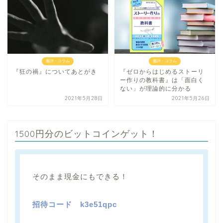
書評・コラム
書評・コラム
『狂の禍』についてあとがき
『ゼロからはじめるストーリ
ー作りの教科書』は「面白く
ない」が理論的に分かる
2021年5月28日
2021年5月26日
1500円分のビットコインゲット！
そのまま現金にもできる！
招待コード
k3e51qpc