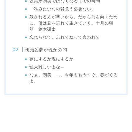
朝美が朝美ではなくなるまでの時間
「私みたいなの背負う必要ない」
残される方が辛いから、だから前を向くため
に、僕は君を忘れて生きていく。十月の朝
顔 鈴木颯太
忘れられて、忘れてねって言われて
朝顔と夢か現かの間
夢にするか現にするか
颯太難しいよな～
なぁ、朝美……。今年ももうすぐ、春がくる
よ。