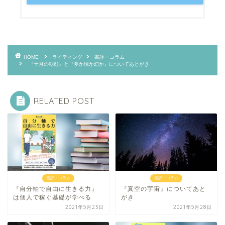
HOME
ライティング
書評・コラム
『十月の朝顔』と『夢か現か幻か』についてあとがき
RELATED POST
書評・コラム
書評・コラム
『自分軸で自由に生きる力』
『真空の宇宙』についてあと
は個人で稼ぐ基礎が学べる
がき
2021年5月23日
2021年5月28日