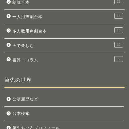
29
朗読台本
16
一人用声劇台本
15
多人数用声劇台本
12
声で楽しむ
5
書評・コラム
筆先の世界
公演履歴など
台本検索
筆先ちひろプロフィール