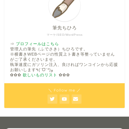
筆先ちひろ
マーケ/SEO/WordPress
⇒
プロフィールはこちら
管理人の筆先（ふでさき）ちひろです。
※横書きWEBページの性質上ト書き等整っていません
がご了承くださいませ。
執筆速度にガソリン注入、良ければワンコインから応援
お願いします٩(ˊᗜˋ*)و
✿✿✿
欲しいものリスト
✿✿✿
＼ Follow me ／