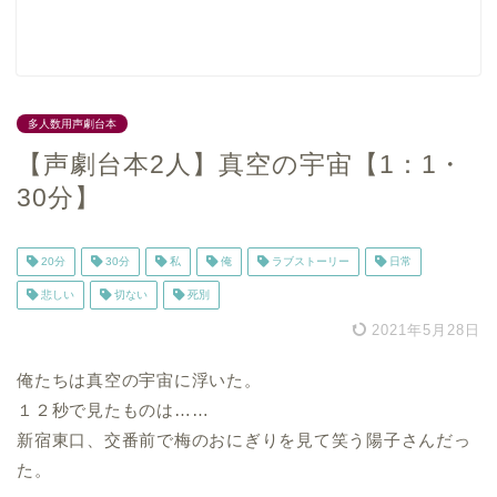
多人数用声劇台本
【声劇台本2人】真空の宇宙【1：1・
30分】
20分
30分
私
俺
ラブストーリー
日常
悲しい
切ない
死別
2021年5月28日
俺たちは真空の宇宙に浮いた。
１２秒で見たものは……
新宿東口、交番前で梅のおにぎりを見て笑う陽子さんだっ
た。