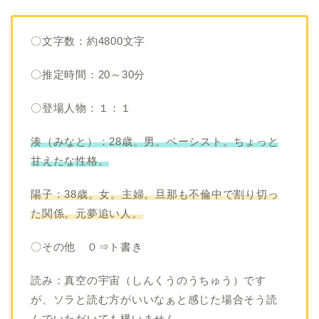
〇文字数：約4800文字
〇推定時間：20～30分
〇登場人物：１：１
湊（みなと）：28歳。男。ベーシスト。ちょっと
甘えたな性格。
陽子：38歳。女。主婦。旦那も不倫中で割り切っ
た関係。元夢追い人。
〇その他 ０⇒ト書き
読み：真空の宇宙（しんくうのうちゅう）です
が、ソラと読む方がいいなぁと感じた場合そう読
んでいただいても構いません。