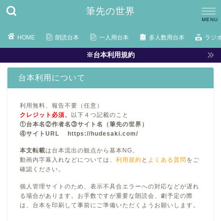
筆先の世界
HOME
朗読台本
一人用台本
多人数用台本
ラジ
※台本利用規約
台本利用について
利用無料、報告不要（任意）
クレジット必須、
以下４つ記載のこと
①台本名②作者名③サイト名（筆先の世界）
④サイトURL https://hudesaki.com/
本文転載
は台本流出の観点から基本NG。
動画内字幕入れなどについては、
利用規約
と
よくある質問
をご
確認ください。
個人管理サイトのため、表示不具合エラーへの対応などが遅れ
る場合があります。お手数ですが重要な朗読会、劇予定の際
は、台本を印刷して事前にご準備いただくようお願いします。