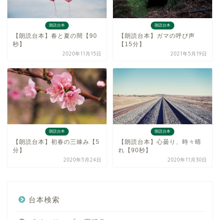
朗読台本
朗読台本
【朗読台本】春と夏の間【90
【朗読台本】ガマの呼び声
秒】
【15分】
2020年11月15日
2021年5月19日
朗読台本
朗読台本
【朗読台本】初春の三竦み【5
【朗読台本】心曇り、時々晴
分】
れ【90秒】
2020年5月24日
2020年11月30日
台本検索