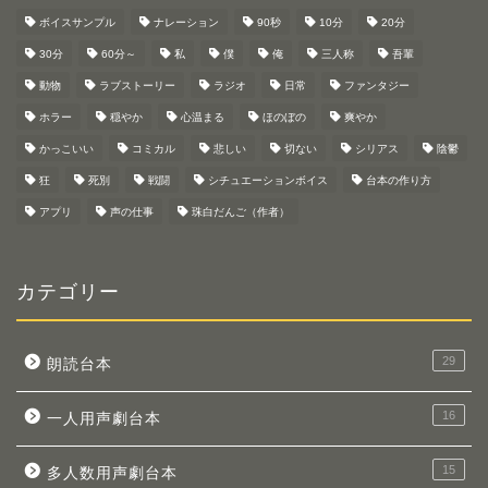
ボイスサンプル
ナレーション
90秒
10分
20分
30分
60分～
私
僕
俺
三人称
吾輩
動物
ラブストーリー
ラジオ
日常
ファンタジー
ホラー
穏やか
心温まる
ほのぼの
爽やか
かっこいい
コミカル
悲しい
切ない
シリアス
陰鬱
狂
死別
戦闘
シチュエーションボイス
台本の作り方
アプリ
声の仕事
珠白だんご（作者）
カテゴリー
29
朗読台本
16
一人用声劇台本
15
多人数用声劇台本