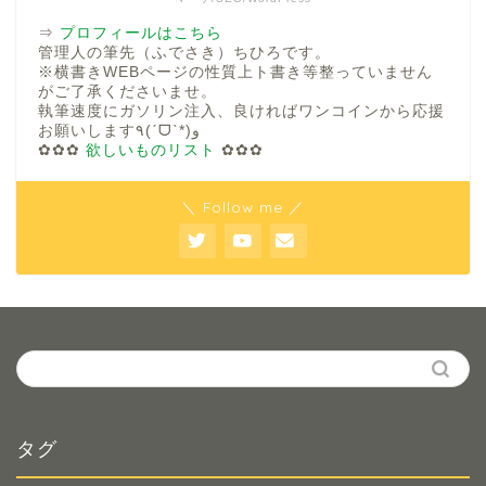
⇒
プロフィールはこちら
管理人の筆先（ふでさき）ちひろです。
※横書きWEBページの性質上ト書き等整っていません
がご了承くださいませ。
執筆速度にガソリン注入、良ければワンコインから応援
お願いします٩(ˊᗜˋ*)و
✿✿✿
欲しいものリスト
✿✿✿
＼ Follow me ／
タグ