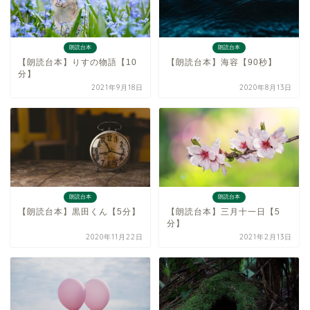
朗読台本
朗読台本
【朗読台本】りすの物語【10
【朗読台本】海容【90秒】
分】
2021年9月18日
2020年8月13日
朗読台本
朗読台本
【朗読台本】黒田くん【5分】
【朗読台本】三月十一日【5
分】
2020年11月22日
2021年2月13日