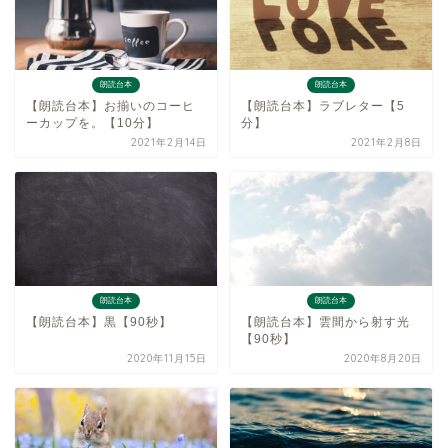
朗読台本
朗読台本
【朗読台本】お揃いのコーヒ
【朗読台本】ラブレター【5
ーカップを。【10分】
分】
2021年2月14日
2021年2月8日
朗読台本
朗読台本
【朗読台本】黒【90秒】
【朗読台本】雲間から射す光
【90秒】
2020年11月15日
2020年8月20日