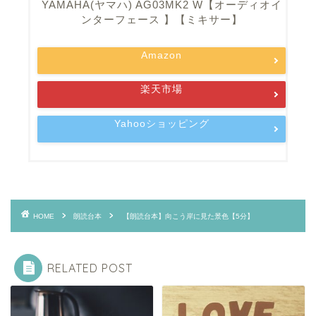
YAMAHA(ヤマハ) AG03MK2 W【オーディオイ
ンターフェース 】【ミキサー】
Amazon
楽天市場
Yahooショッピング
HOME
朗読台本
【朗読台本】向こう岸に見た景色【5分】
RELATED POST