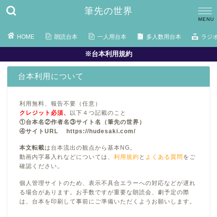
筆先の世界
HOME
朗読台本
一人用台本
多人数用台本
ラジ
※台本利用規約
台本利用について
利用無料、報告不要（任意）
クレジット必須、
以下４つ記載のこと
①台本名②作者名③サイト名（筆先の世界）
④サイトURL https://hudesaki.com/
本文転載
は台本流出の観点から基本NG。
動画内字幕入れなどについては、
利用規約
と
よくある質問
をご
確認ください。
個人管理サイトのため、表示不具合エラーへの対応などが遅れ
る場合があります。お手数ですが重要な朗読会、劇予定の際
は、台本を印刷して事前にご準備いただくようお願いします。