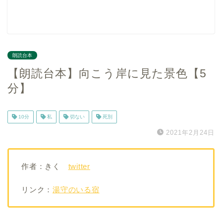
朗読台本
【朗読台本】向こう岸に見た景色【5
分】
10分
私
切ない
死別
2021年2月24日
作者：きく
twitter
リンク：
湯守のいる宿