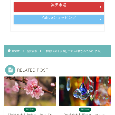
楽天市場
Yahooショッピング
HOME
朗読台本
【朗読台本】吾輩はご主人の猫なのである【5分】
RELATED POST
朗読台本
朗読台本
【朗読台本】初春の三竦み【5
【朗読台本】夏のオノマトペ