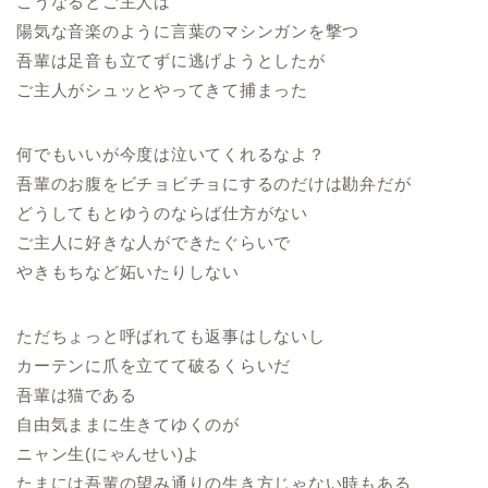
こうなるとご主人は
陽気な音楽のように言葉のマシンガンを撃つ
吾輩は足音も立てずに逃げようとしたが
ご主人がシュッとやってきて捕まった
何でもいいが今度は泣いてくれるなよ？
吾輩のお腹をビチョビチョにするのだけは勘弁だが
どうしてもとゆうのならば仕方がない
ご主人に好きな人ができたぐらいで
やきもちなど妬いたりしない
ただちょっと呼ばれても返事はしないし
カーテンに爪を立てて破るくらいだ
吾輩は猫である
自由気ままに生きてゆくのが
ニャン生(にゃんせい)よ
たまには吾輩の望み通りの生き方じゃない時もある