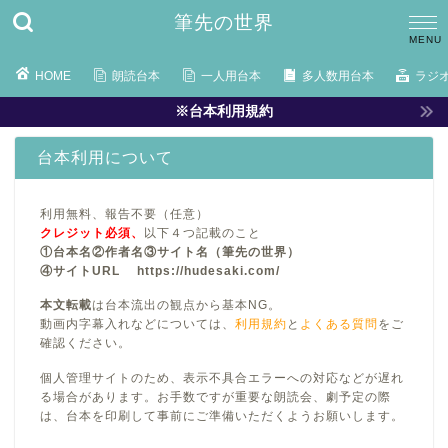
筆先の世界
HOME
朗読台本
一人用台本
多人数用台本
ラジ
※台本利用規約
台本利用について
利用無料、報告不要（任意）
クレジット必須、
以下４つ記載のこと
①台本名②作者名③サイト名（筆先の世界）
④サイトURL https://hudesaki.com/
本文転載
は台本流出の観点から基本NG。
動画内字幕入れなどについては、
利用規約
と
よくある質問
をご
確認ください。
個人管理サイトのため、表示不具合エラーへの対応などが遅れ
る場合があります。お手数ですが重要な朗読会、劇予定の際
は、台本を印刷して事前にご準備いただくようお願いします。